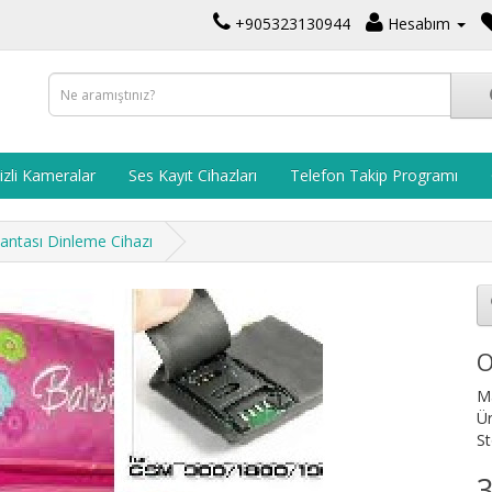
+905323130944
Hesabım
izli Kameralar
Ses Kayıt Cihazları
Telefon Takip Programı
antası Dinleme Cihazı
O
M
Ü
St
3