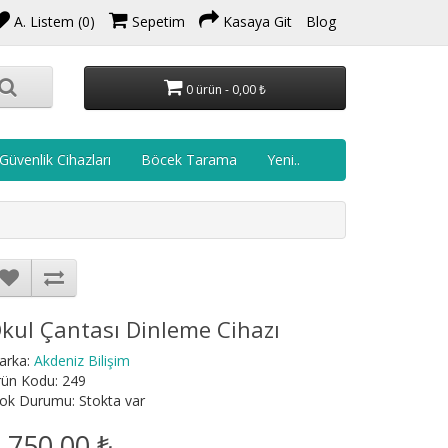
A. Listem (0)
Sepetim
Kasaya Git
Blog
0 ürün - 0,00 ₺
Güvenlik Cihazları
Böcek Tarama
Yeni..
kul Çantası Dinleme Cihazı
arka:
Akdeniz Bilişim
rün Kodu: 249
ok Durumu: Stokta var
.750,00 ₺