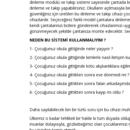
dinleme modülü ve takip sistemi sayesinde çantada b
dinleme ve takip yapabilirsiniz. Okulların açılmasıyla bir
güvenliğiniz için üretilen bu dinleme ve takip cihazı ço
cihazlardır. Seçeceğiniz farklı model çantalara dinlem
kendi çantalarınızı bizlere göndererek cihazlarımızı uyg
görünmeyecek şekilde çantanıza monte edecektir. Se
NEDEN BU SİSTEMİ KULLANMALIYIM ?
1- Çocuğunuz okula gittiğinde neler yaşıyor ?
2- Çocuğunuz okula gittiğinde kimlerle nasıl iletişim k
3- Çocuğunuz okula gittiğinde kötü alışkanlıklara eğil
4- Çocuğunuz okula gittikten sonra eve dönmedi mi ?
5- Çocuğunuz okula gittikten sonra falan arkadaşımda
6- Çocuğunuz okula gittikten sonra kayıp mı oldu ?
Daha sayılabilecek bin bir türlü soru için bu cihazı mu
Ülkemiz o kadar tehlikeli bir halde ki tüm düyada olduğ
insanlar dolayısıyla, gözbebeğimiz olan çocuklarımızı iy
bu üründen temin etmeli.