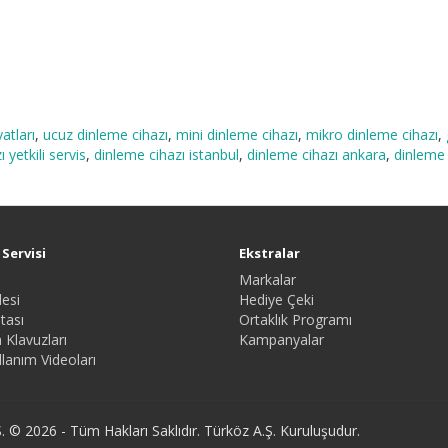
atları
,
ucuz dinleme cihazı
,
mini dinleme cihazı
,
mikro dinleme cihazı
,
 yetkili servis
,
dinleme cihazı istanbul
,
dinleme cihazı ankara
,
dinleme 
Servisi
Ekstralar
Markalar
esi
Hediye Çeki
tası
Ortaklık Programı
 Klavuzları
Kampanyalar
lanım Videoları
. © 2026 - Tüm Hakları Saklıdır. Türköz A.Ş. Kuruluşudur.