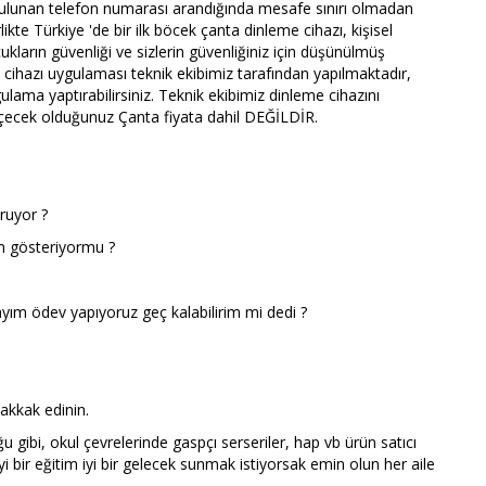
ulunan telefon numarası arandığında mesafe sınırı olmadan
likte Türkiye 'de bir ilk böcek çanta dinleme cihazı, kişisel
cukların güvenliği ve sizlerin güvenliğiniz için düşünülmüş
e cihazı uygulaması teknik ekibimiz tarafından yapılmaktadır,
ulama yaptırabilirsiniz. Teknik ekibimiz dinleme cihazını
çecek olduğunuz Çanta fiyata dahil DEĞİLDİR.
uruyor ?
im gösteriyormu ?
yım ödev yapıyoruz geç kalabilirim mi dedi ?
hakkak edinin.
u gibi, okul çevrelerinde gaspçı serseriler, hap vb ürün satıcı
i bir eğitim iyi bir gelecek
sunmak istiyorsak emin olun her aile