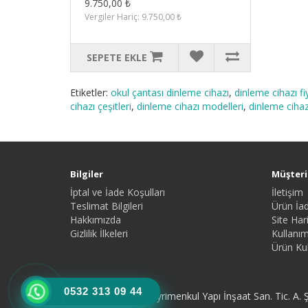
9.750,00 ₺
Vergiler Hariç: 9.750,00 ₺
SEPETE EKLE
Etiketler:
okul çantası dinleme cihazı
,
dinleme cihazı fiy
cihazı çeşitleri
,
dinleme cihazı modelleri
,
dinleme cihazı
Bilgiler
Müşteri 
İptal ve İade Koşulları
İletişim
Teslimat Bilgileri
Ürün İad
Hakkımızda
Site Hari
Gizlilik İlkeleri
Kullanım
Ürün Kul
0532 313 09 44
Türköz Mimarlık Gayrimenkul Yapı İnşaat San. Tic. A. Ş