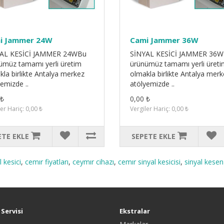
i Jammer 24W
Cami Jammer 36W
AL KESİCİ JAMMER 24WBu
SİNYAL KESİCİ JAMMER 36
ümüz tamamı yerli üretim
ürünümüz tamamı yerli üret
la birlikte Antalya merkez
olmakla birlikte Antalya mer
emizde ..
atölyemizde ..
 ₺
0,00 ₺
er Hariç: 0,00 ₺
Vergiler Hariç: 0,00 ₺
ETE EKLE
SEPETE EKLE
 kesici
,
cemır fiyatları
,
ceymır cihazı
,
cemır sinyal kesicisi
,
sinyal kesen
Servisi
Ekstralar