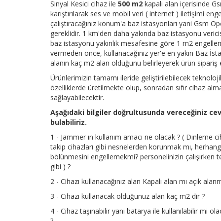
Sinyal Kesici cihaz ile
500 m2
kapalı alan içerisinde Gs
karıştırılarak ses ve mobil veri ( internet ) iletişimi en
çalıştıracağınız konum'a baz istasyonları yani Gsm Oper
gereklidir. 1 km'den daha yakında baz istasyonu veri
baz istasyonu yakınlık mesafesine göre 1 m2 engelleme
vermeden önce, kullanacağınız yer'e en yakın Baz İsta
alanın kaç m2 alan olduğunu belirleyerek ürün sipariş ed
Ürünlerimizin tamamı ileride geliştirilebilecek teknolo
özelliklerde üretilmekte olup, sonradan sıfır cihaz al
sağlayabilecektir.
Aşağıdaki bilgiler doğrultusunda vereceğiniz cev
bulabiliriz.
1 - Jammer ın kullanım amacı ne olacak ? ( Dinleme cihaz
takip cihazları gibi nesnelerden korunmak mı, herhangi 
bölünmesini engellemekmi? personelinizin çalışırken te
gibi ) ?
2 - Cihazı kullanacağınız alan Kapalı alan mı açık alanm
3 - Cihazı kullanacak olduğunuz alan kaç m2 dir ?
4 - Cihaz taşınabilir yani batarya ile kullanılabilir mi ol
?