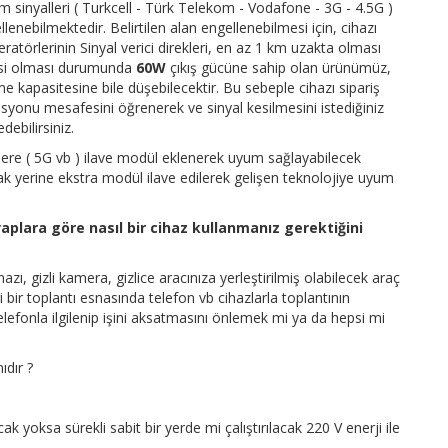
m sinyalleri ( Turkcell - Türk Telekom - Vodafone - 3G - 4.5G )
gellenebilmektedir. Belirtilen alan engellenebilmesi için, cihazı
atörlerinin Sinyal verici direkleri, en az 1 km uzakta olması
cisi olması durumunda
60W
çıkış gücüne sahip olan ürünümüz,
 kapasitesine bile düşebilecektir. Bu sebeple cihazı sipariş
syonu mesafesini öğrenerek ve sinyal kesilmesini istediğiniz
ebilirsiniz.
jilere ( 5G vb ) ilave modül eklenerek uyum sağlayabilecek
mak yerine ekstra modül ilave edilerek gelişen teknolojiye uyum
aplara göre nasıl bir cihaz kullanmanız gerektiğini
ı, gizli kamera, gizlice aracınıza yerleştirilmiş olabilecek araç
bir toplantı esnasında telefon vb cihazlarla toplantının
lefonla ilgilenip işini aksatmasını önlemek mi ya da hepsi mi
ıdır ?
acak yoksa sürekli sabit bir yerde mi çalıştırılacak 220 V enerji ile