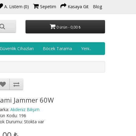
A. Listem (0)
Sepetim
Kasaya Git
Blog
0 ürün - 0,00 ₺
Güvenlik Cihazları
Böcek Tarama
Yeni..
ami Jammer 60W
arka:
Akdeniz Bilişim
rün Kodu: 196
ok Durumu: Stokta var
,00 ₺