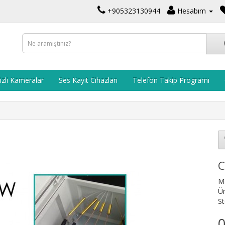
+905323130944
Hesabım
izli Kameralar
Ses Kayıt Cihazları
Telefon Takip Programı
C
M
Ü
St
0