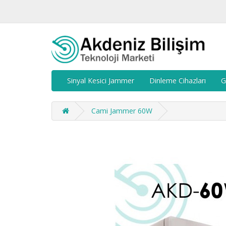
Sinyal Kesici Jammer
Dinleme Cihazları
G
Cami Jammer 60W