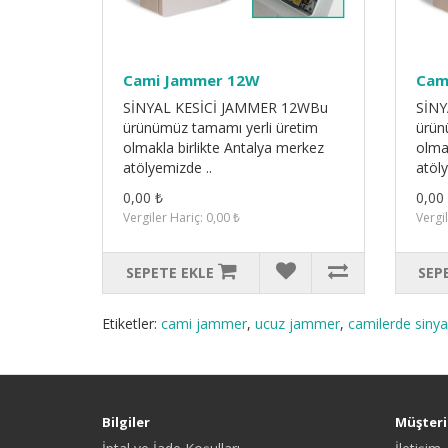
Cami Jammer 12W
Cam
SİNYAL KESİCİ JAMMER 12WBu
SİNY
ürünümüz tamamı yerli üretim
ürün
olmakla birlikte Antalya merkez
olmak
atölyemizde ..
atöly
0,00 ₺
0,00
Vergiler Hariç: 0,00 ₺
Vergil
SEPETE EKLE
SEP
Etiketler:
cami jammer
,
ucuz jammer
,
camilerde sinyal
Bilgiler
Müşteri 