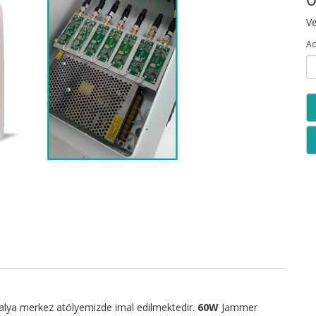
Ve
Ad
talya merkez atölyemizde imal edilmektedir.
60W
Jammer