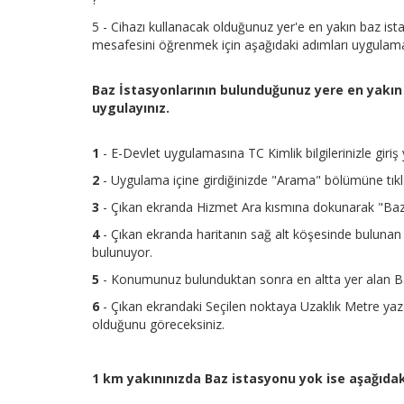
5 - Cihazı kullanacak olduğunuz yer'e en yakın baz ist
mesafesini öğrenmek için aşağıdaki adımları uygulaman
Baz İstasyonlarının bulunduğunuz yere en yakın 
uygulayınız.
1
- E-Devlet uygulamasına TC Kimlik bilgilerinizle giriş
2
- Uygulama içine girdiğinizde "Arama" bölümüne tıkl
3
- Çıkan ekranda Hizmet Ara kısmına dokunarak "Baz İ
4
- Çıkan ekranda haritanın sağ alt köşesinde bulunan
bulunuyor.
5
- Konumunuz bulunduktan sonra en altta yer alan Ba
6
- Çıkan ekrandaki Seçilen noktaya Uzaklık Metre y
olduğunu göreceksiniz.
1 km yakınınızda Baz istasyonu yok ise aşağıda