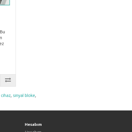
WBu
im
kez
 cihaz
,
sinyal bloke
,
Hesabım