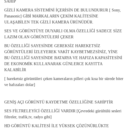
SAHİP
GİZLİ KAMERA SİSTEMİNİ İÇERİSİN DE BULUNDURUR [ Sony,
Panasonic] GİBİ MARKALARIN ÇEKİM KALİTESİNE
ULAŞABİLEN TEK GİZLİ KAMERA ÜRÜNÜDÜR.
SES VE GÖRÜNTÜYE DUYARLI OLMA ÖZELLİĞİ SADECE SİZE
LAZIM OLAN GÖRÜNTÜLERİ ÇEKER
BU ÖZELLİĞİ SAYESİNDE GEREKSİZ HAREKETSİZ
GÖRÜNTÜLERİ İZLEYEREK VAKİT KAYBETMEZSİNİZ, YİNE
BU ÖZELLİĞİ SAYESİNDE BATARYA VE HAFIZA KAPASİTESİNİ
DE EKONOMİK KULLANARAK GÜNLERCE KAYITTA
KALABİLİR
[ hareketsiz görüntüleri çeken kameraların pilleri çok kısa bir sürede biter
ve hafızaları dolar]
GENİŞ AÇI GÖRÜNTÜ KAYDETME ÖZELLİĞİNE SAHİPTİR
SES FİLTRELEYİCİ ÖZELLİĞİ VARDIR [Çevredeki gürültülü sesleri
filtreler, trafik,tv, radyo gibi]
HD GÖRÜNTÜ KALİTESİ İLE YÜKSEK ÇÖZÜNÜRLÜKTE