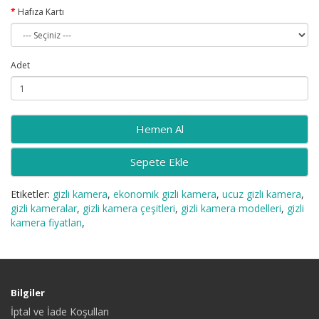
Hafıza Kartı
Adet
Sepete Ekle
Etiketler:
gizli kamera
,
ekonomik gizli kamera
,
ucuz gizli kamera
,
gizli kameralar
,
gizli kamera çeşitleri
,
gizli kamera modelleri
,
gizli
kamera fiyatları
,
Bilgiler
İptal ve İade Koşulları