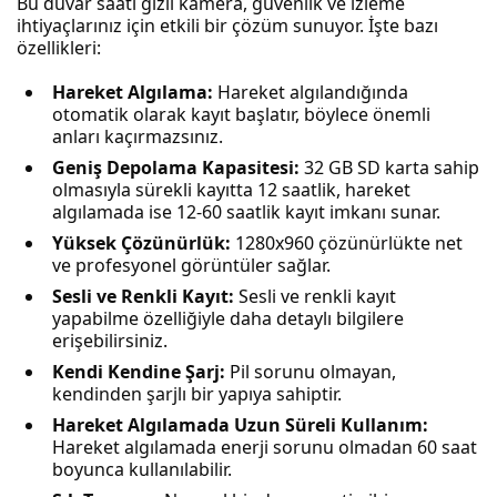
Bu duvar saati gizli kamera, güvenlik ve izleme
ihtiyaçlarınız için etkili bir çözüm sunuyor. İşte bazı
özellikleri:
Hareket Algılama:
Hareket algılandığında
otomatik olarak kayıt başlatır, böylece önemli
anları kaçırmazsınız.
Geniş Depolama Kapasitesi:
32 GB SD karta sahip
olmasıyla sürekli kayıtta 12 saatlik, hareket
algılamada ise 12-60 saatlik kayıt imkanı sunar.
Yüksek Çözünürlük:
1280x960 çözünürlükte net
ve profesyonel görüntüler sağlar.
Sesli ve Renkli Kayıt:
Sesli ve renkli kayıt
yapabilme özelliğiyle daha detaylı bilgilere
erişebilirsiniz.
Kendi Kendine Şarj:
Pil sorunu olmayan,
kendinden şarjlı bir yapıya sahiptir.
Hareket Algılamada Uzun Süreli Kullanım:
Hareket algılamada enerji sorunu olmadan 60 saat
boyunca kullanılabilir.