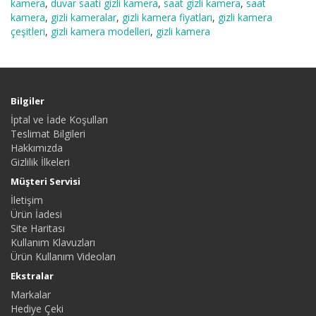
kamera
,
duvar saati gizli kamera
,
saat gizli kamera
,
saat
kamera
,
gizli kameralar
,
gizli kamera fiyatları
,
gizli kamera
çeşitleri
,
gizli kamera modelleri
,
gizli kamera
Bilgiler
İptal ve İade Koşulları
Teslimat Bilgileri
Hakkımızda
Gizlilik İlkeleri
Müşteri Servisi
İletişim
Ürün İadesi
Site Haritası
Kullanım Klavuzları
Ürün Kullanım Videoları
Ekstralar
Markalar
Hediye Çeki