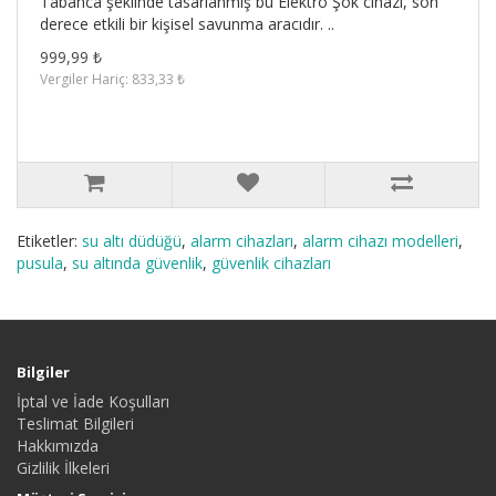
Tabanca şeklinde tasarlanmış bu Elektro Şok cihazı, son
derece etkili bir kişisel savunma aracıdır. ..
999,99 ₺
Vergiler Hariç: 833,33 ₺
Etiketler:
su altı düdüğü
,
alarm cihazları
,
alarm cihazı modelleri
,
pusula
,
su altında güvenlik
,
güvenlik cihazları
Bilgiler
İptal ve İade Koşulları
Teslimat Bilgileri
Hakkımızda
Gizlilik İlkeleri