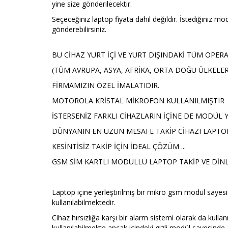
yine size gönderilecektir.
Seçeceğiniz laptop fiyata dahil değildir. İstediğiniz model
gönderebilirsiniz.
BU CİHAZ YURT İÇİ VE YURT DIŞINDAKİ TÜM OPER
(TÜM AVRUPA, ASYA, AFRİKA, ORTA DOĞU ÜLKELERİ
FİRMAMIZIN ÖZEL İMALATIDIR.
MOTOROLA KRİSTAL MİKROFON KULLANILMIŞTIR
İSTERSENİZ FARKLI CİHAZLARIN İÇİNE DE MODÜL 
DÜNYANIN EN UZUN MESAFE TAKİP CİHAZI LAPTOP 
KESİNTİSİZ TAKİP İÇİN İDEAL ÇÖZÜM ...
GSM SİM KARTLI MODÜLLÜ LAPTOP TAKİP VE DİNL
Laptop içine yerleştirilmiş bir mikro gsm modül sayesi
kullanılabilmektedir.
Cihaz hırsızlığa karşı bir alarm sistemi olarak da kulla
kullanılabilmekte ancak içindeki gizli modül sayesinde