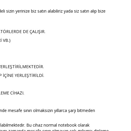
i sizin yerinize biz satın alabiliriz yada siz satın alıp bize
ATÖRLERDE DE ÇALIŞIR.
 VB.)
YERLEŞTİRİLMEKTEDİR.
İÇİNE YERLEŞTİRİLDİ.
EME CİHAZI.
nde mesafe sınırı olmaksızın yıllarca şarjı bitmeden
nılabilmektedir. Bu cihaz
normal notebook olarak
 aynı
zamanda mesafe sınırı olmayan çok gelişmiş dinleme