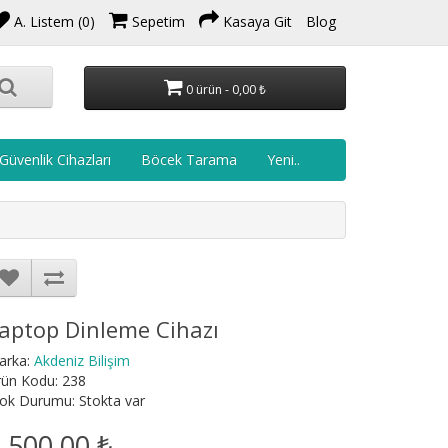
A. Listem (0)
Sepetim
Kasaya Git
Blog
0 ürün - 0,00 ₺
Güvenlik Cihazları
Böcek Tarama
Yeni..
aptop Dinleme Cihazı
arka:
Akdeniz Bilişim
rün Kodu: 238
ok Durumu: Stokta var
.500,00 ₺