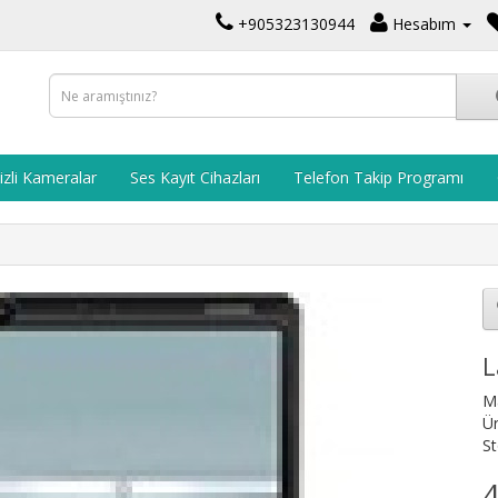
+905323130944
Hesabım
izli Kameralar
Ses Kayıt Cihazları
Telefon Takip Programı
L
M
Ü
St
4