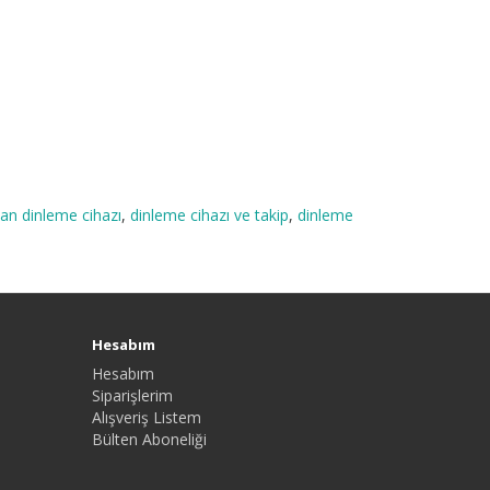
an dinleme cihazı
,
dinleme cihazı ve takip
,
dinleme
Hesabım
Hesabım
Siparişlerim
Alışveriş Listem
Bülten Aboneliği