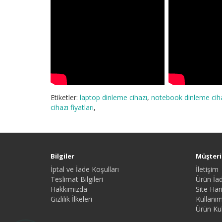
Etiketler:
laptop dinleme cihazı
,
notebook dinleme cih
cihazı fiyatları
,
Bilgiler
Müşteri 
İptal ve İade Koşulları
İletişim
Teslimat Bilgileri
Ürün İad
Hakkımızda
Site Hari
Gizlilik İlkeleri
Kullanım
Ürün Kul