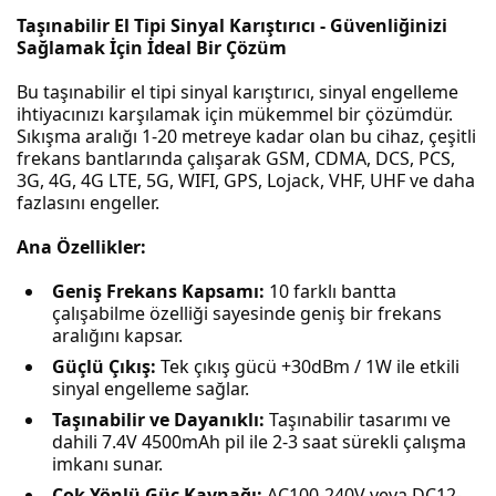
Taşınabilir El Tipi Sinyal Karıştırıcı - Güvenliğinizi
Sağlamak İçin İdeal Bir Çözüm
Bu taşınabilir el tipi sinyal karıştırıcı, sinyal engelleme
ihtiyacınızı karşılamak için mükemmel bir çözümdür.
Sıkışma aralığı 1-20 metreye kadar olan bu cihaz, çeşitli
frekans bantlarında çalışarak GSM, CDMA, DCS, PCS,
3G, 4G, 4G LTE, 5G, WIFI, GPS, Lojack, VHF, UHF ve daha
fazlasını engeller.
Ana Özellikler:
Geniş Frekans Kapsamı:
10 farklı bantta
çalışabilme özelliği sayesinde geniş bir frekans
aralığını kapsar.
Güçlü Çıkış:
Tek çıkış gücü +30dBm / 1W ile etkili
sinyal engelleme sağlar.
Taşınabilir ve Dayanıklı:
Taşınabilir tasarımı ve
dahili 7.4V 4500mAh pil ile 2-3 saat sürekli çalışma
imkanı sunar.
Çok Yönlü Güç Kaynağı:
AC100-240V veya DC12-