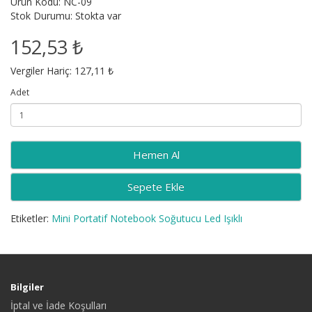
Ürün Kodu: NC-09
Stok Durumu: Stokta var
152,53 ₺
Vergiler Hariç: 127,11 ₺
Adet
Sepete Ekle
Etiketler:
Mini Portatif Notebook Soğutucu Led Işıklı
Bilgiler
İptal ve İade Koşulları