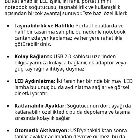
Bu katlanabilir, LED ışıklı, iki fanlı, portatif mini
notebook soğutucusu, taşınabilirlik ve kullanışlılık
açısından birçok avantaj sunuyor. İşte bazı özellikleri:
Taşınabilirlik ve Hafiflik:
Portatif ebatlarda ve
hafif bir tasarıma sahiptir, bu nedenle notebook
çantanızda yer kaplamaz ve her yere rahatlıkla
götürebilirsiniz.
Kolay Bağlantı:
USB 2.0 kablosu üzerinden
bilgisayarınıza kolayca bağlanır, ek adaptör veya
güç kaynağına ihtiyaç duymaz.
LED Aydınlatma:
İki fanın her birinde bir mavi LED
lamba bulunur, bu da aydınlatma sağlar ve görsel
bir etki yaratır.
Katlanabilir Ayaklar:
Soğutucunun dört ayağı da
katlanabilir özelliktedir, bu da depolama ve taşıma
sırasında kolaylık sağlar.
Otomatik Aktivasyon:
USB'ye takıldıktan sonra
fanlar, ayaklar açılmadan devreye girmez, bu da