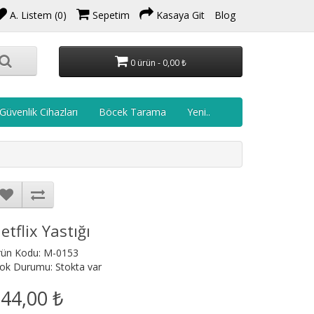
A. Listem (0)
Sepetim
Kasaya Git
Blog
0 ürün - 0,00 ₺
Güvenlik Cihazları
Böcek Tarama
Yeni..
etflix Yastığı
rün Kodu: M-0153
ok Durumu: Stokta var
44,00 ₺