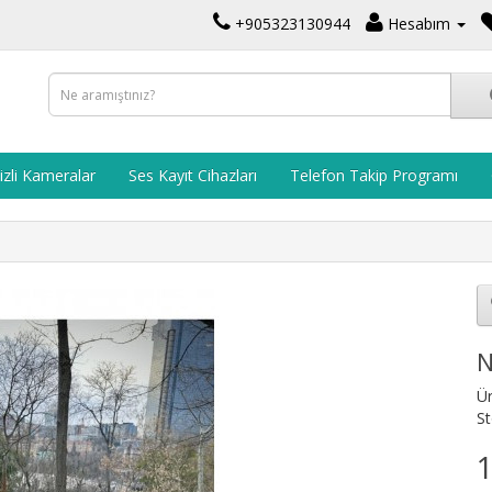
+905323130944
Hesabım
izli Kameralar
Ses Kayıt Cihazları
Telefon Takip Programı
N
Ü
St
1