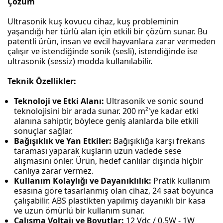
Çözüm
Ultrasonik kuş kovucu cihaz, kuş probleminin
yaşandığı her türlü alan için etkili bir çözüm sunar. Bu
patentli ürün, insan ve evcil hayvanlara zarar vermeden
çalışır ve istendiğinde sonik (sesli), istendiğinde ise
ultrasonik (sessiz) modda kullanılabilir.
Teknik Özellikler:
Teknoloji ve Etki Alanı:
Ultrasonik ve sonic sound
teknolojisini bir arada sunar. 200 m²'ye kadar etki
alanına sahiptir, böylece geniş alanlarda bile etkili
sonuçlar sağlar.
Bağışıklık ve Yan Etkiler:
Bağışıklığa karşı frekans
taraması yaparak kuşların uzun vadede sese
alışmasını önler. Ürün, hedef canlılar dışında hiçbir
canlıya zarar vermez.
Kullanım Kolaylığı ve Dayanıklılık:
Pratik kullanım
esasına göre tasarlanmış olan cihaz, 24 saat boyunca
çalışabilir. ABS plastikten yapılmış dayanıklı bir kasa
ve uzun ömürlü bir kullanım sunar.
Çalışma Voltajı ve Boyutlar:
12 Vdc / 0.5W - 1W