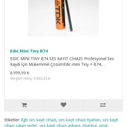
Edic Mini Tiny B74
EDİC MİNİ TİNY B74 SES KAYIT CİHAZI: Profesyonel Ses
Kaydı İçin Mükemmel ÇözümEdic-mini Tiny + B74, ..
6.999,99 ₺
Vergiler Hariç: 5.833,33 ₺
Etiketler:
8gb ses kayıt cihazı
,
ses kayıt cihazı fiyatları
,
ses kayıt
cihazı satan yerler
,
ses kayıt cihazı ankara
,
istanbul
,
izmir
,