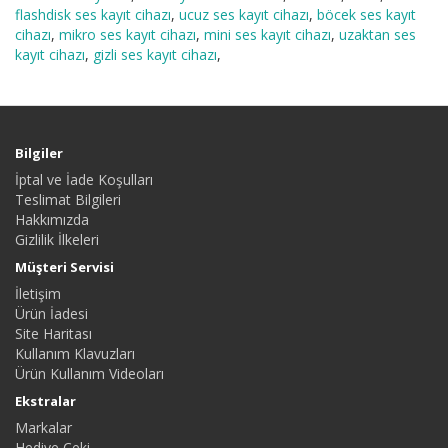
flashdisk ses kayıt cihazı
,
ucuz ses kayıt cihazı
,
böcek ses kayıt
cihazı
,
mikro ses kayıt cihazı
,
mini ses kayıt cihazı
,
uzaktan ses
kayıt cihazı
,
gizli ses kayıt cihazı
,
Bilgiler
İptal ve İade Koşulları
Teslimat Bilgileri
Hakkımızda
Gizlilik İlkeleri
Müşteri Servisi
İletişim
Ürün İadesi
Site Haritası
Kullanım Klavuzları
Ürün Kullanım Videoları
Ekstralar
Markalar
Hediye Çeki