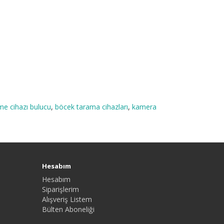
me cihazı bulucu
,
böcek tarama cihazları
,
kamera
Hesabım
Hesabım
Siparişlerim
Alışveriş Listem
Bülten Aboneliği