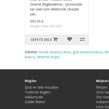
Önemli Bilgilendirme ; Çevrenizde
var olan tüm elektronik cihazlar
yan..
999,99 ₺
Vergiler Hariç: 833,33 ₺
SEPETE EKLE
Etiketler:
böcek tarama cihazı
,
gizli kamera bulucu
,
di
bulucu
,
dinleme tespit
,
Bilgiler
Müşteri 
İptal ve İade Koşulları
İletişim
Teslimat Bilgileri
Ürün İad
Hakkımızda
Site Hari
Gizlilik İlkeleri
Kullanım
Ürün Kul