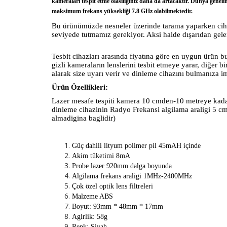
kameraları tespit etme olasılığınız daha da artacaktır. Dünya geneli
maksimum frekans yüksekliği 7.8 GHz olabilmektedir.
Bu ürünümüzde nesneler üzerinde tarama yaparken cihazı
seviyede tutmamız gerekiyor. Aksi halde dışarıdan gelen 
Tesbit cihazları arasında fiyatına göre en uygun ürün b
gizli kameraların lenslerini tesbit etmeye yarar, diğer b
alarak size uyarı verir ve dinleme cihazını bulmanıza i
Ürün Özellikleri:
Lazer mesafe tespiti kamera 10 cmden-10 metreye kadard
dinleme cihazinin Radyo Frekansi algilama araligi 5 c
almadigina baglidir)
Güç dahili lityum polimer pil 45mAH içinde
Akim tüketimi 8mA
Probe lazer 920mm dalga boyunda
Algilama frekans araligi 1MHz-2400MHz
Çok özel optik lens filtreleri
Malzeme ABS
Boyut: 93mm * 48mm * 17mm
Agirlik: 58g
Renk: Siyah