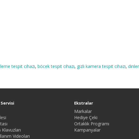
nleme tespit cihazı
,
böcek tespit cihazı
,
gizli kamera tespit cihazı
,
dinle
Servisi
Ekstralar
Markalar
esi
Hediye Çeki
tası
Ortaklık Programı
 Klavuzları
Kampanyalar
lanım Videoları