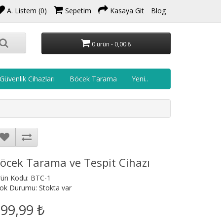
A. Listem (0)
Sepetim
Kasaya Git
Blog
0 ürün - 0,00 ₺
Güvenlik Cihazları
Böcek Tarama
Yeni..
öcek Tarama ve Tespit Cihazı
rün Kodu: BTC-1
ok Durumu: Stokta var
99,99 ₺