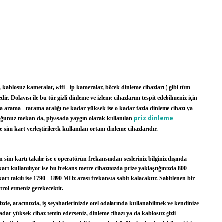
, kablosuz kameralar, wifi - ip kameralar, böcek dinleme cihazları ) gibi tüm
ir. Dolayısı ile bu tür gizli dinleme ve izleme cihazlarını tespit edebilmeniz için
da arama - tarama aralığı ne kadar yüksek ise o kadar fazla dinleme cihazı ya
priz dinleme
nduğunuz mekan da, piyasada yaygın olarak kullanılan
sim kart yerleştirilerek kullanılan ortam dinleme cihazlarıdır.
im kartı takılır ise o operatörün frekansından sesleriniz bilginiz dışında
art kullanılıyor ise bu frekans metre cihazınızda prize yaklaştığınızda 800 -
rt takılı ise 1790 - 1890 MHz arası frekansta sabit kalacaktır. Sabitlenen bir
rol etmeniz gerekecektir.
zde, aracınızda, iş seyahatlerinizde otel odalarında kullanabilmek ve kendinize
dar yüksek cihaz temin ederseniz, dinleme cihazı ya da kablosuz gizli