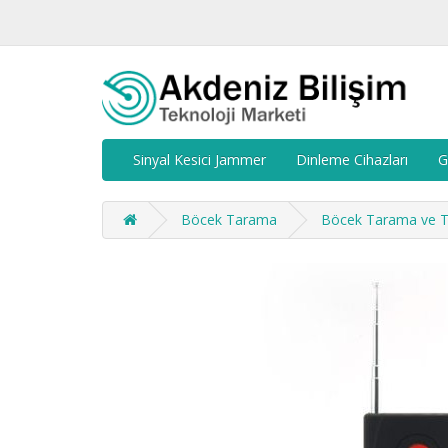
Sinyal Kesici Jammer
Dinleme Cihazları
G
Böcek Tarama
Böcek Tarama ve Te