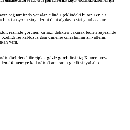
nde dinleme cihazı ve kablosuz gizli kameralar küçük ebatlarda olabilmesi için
n sağ tarafında yer alan silindir şeklindeki butonu en alt
baz istasyonu sinyallerini dahi algılayıp sizi yanıltacaktır.
udur, resimde görünen kırmızı delikten bakarak ledleri sayesinde
ir özelliği ise kablosuz gsm dinleme cihazlarının sinyallerini
mkan verir.
ir. (belirlenebilir çiplak gözle görebilirsiniz) Kamera veya
mden-10 metreye kadardir. (kameranin güçlü sinyal alip