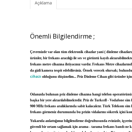
Açıklama
Önemli Bilgilendirme ;
Çevrenizde var olan tüm elektronik cihazlar yani ( dinleme cihazları
ürünler, bir frekans aracılığı ile ses ve görüntü kaydı aktarabilmekted
frekans metre cihazına ihtiyacınız vardır. Frekans Metre cihazların
da gizli kamera tespit edebilirsiniz. Örnek verecek olursak; bulu
cihazı
olduğunu düşünelim... Priz Dinleme Cihazı gibi ürünler içine 
Odanızda bulunan priz dinleme cihazına hangi telefon operatörünün s
başka bir yere aktarılabilmektedir. Priz de Turkcell - Vodafone sim k
900 MHz frekans aralıklarında sabit kalacaktır. Türk Telekom sim ka
frekans görmeniz durumunda bu prizin vidalarını sökerek içini kont
Yukarıda anlattığımız bilgilendirme doğrultusunda evinizde, işyerini
güvenli bir ortam sağlamak için arama - tarama frekans bandı ne ka