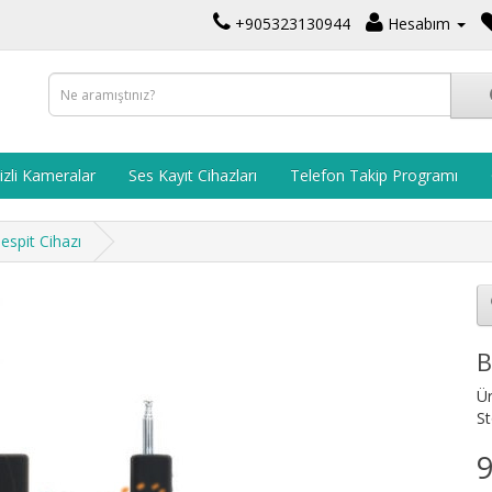
+905323130944
Hesabım
izli Kameralar
Ses Kayıt Cihazları
Telefon Takip Programı
spit Cihazı
B
Ü
St
9