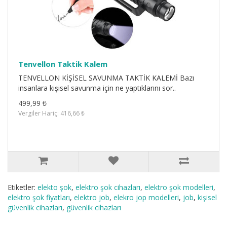
Tenvellon Taktik Kalem
TENVELLON KİŞİSEL SAVUNMA TAKTİK KALEMİ Bazı
insanlara kişisel savunma için ne yaptıklarını sor..
499,99 ₺
Vergiler Hariç: 416,66 ₺
Etiketler:
elekto şok
,
elektro şok cihazları
,
elektro şok modelleri
,
elektro şok fiyatları
,
elektro job
,
elekro jop modelleri
,
job
,
kişisel
güvenlik cihazları
,
güvenlik cihazları