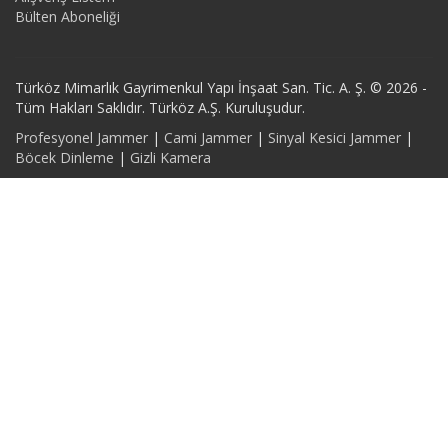
Bülten Aboneliği
Türköz Mimarlık Gayrimenkul Yapı İnşaat San. Tic. A. Ş. © 2026 -
Tüm Hakları Saklıdır. Türköz A.Ş. Kuruluşudur.
Profesyonel Jammer
|
Cami Jammer
|
Sinyal Kesici Jammer
|
Böcek Dinleme
|
Gizli Kamera